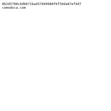
0b2d5788c6db671bad37049988f6f50da87ef4d7

comodoca.com